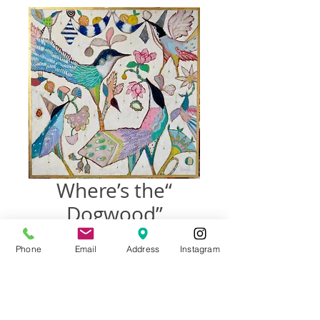
“Where’s the
Dogwood”
48”x48”
Phone
Email
Address
Instagram
السعر
غير متوفر