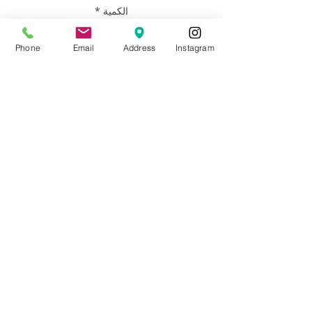
الكمية
*
Phone
Email
Address
Instagram
أضِف إلى العربة
Artist: Francisco Adaro
Size: 30x24
Materials: Oil on Canvas