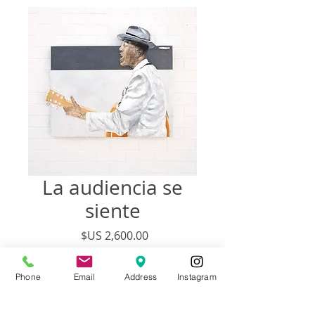
La audiencia se
siente
السعر
غير متوفر
Phone
Email
Address
Instagram
Artist:
Francisco Adaro