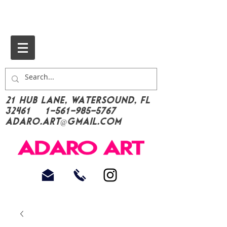
21 Hub Lane, Watersound, FL
32461
1-561-985-5767
Adaro.Art@gmail.com