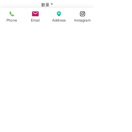
數量
*
Phone
Email
Address
Instagram
新增至購物車
Artist: Francisco Adaro
Size: 24”x24”
Framed Oil on canvas