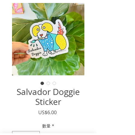
Salvador Doggie
Sticker
價
US$6.00
格
數量
*